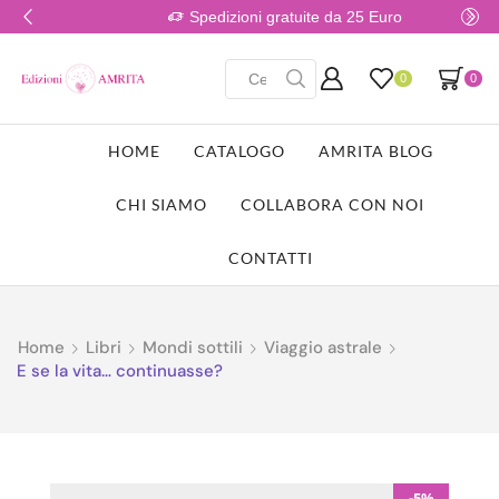
Spedizioni gratuite da 25 Euro
0
0
HOME
CATALOGO
AMRITA BLOG
CHI SIAMO
COLLABORA CON NOI
CONTATTI
Home
Libri
Mondi sottili
Viaggio astrale
E se la vita… continuasse?
-5%