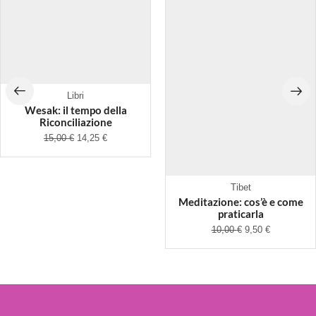
Libri
Wesak: il tempo della
Riconciliazione
15,00
€
14,25
€
Tibet
Meditazione: cos’è e come
praticarla
10,00
€
9,50
€