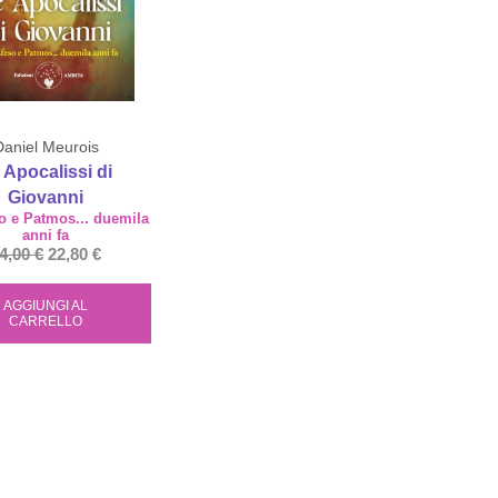
Daniel Meurois
 Apocalissi di
Giovanni
o e Patmos... duemila
anni fa
4,00
€
22,80
€
AGGIUNGI AL
CARRELLO