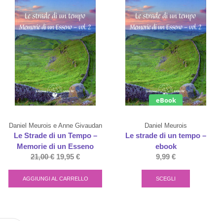
eBook
Daniel Meurois e Anne Givaudan
Daniel Meurois
Le Strade di un Tempo –
Le strade di un tempo –
Memorie di un Esseno
ebook
21,00
€
19,95
€
9,99
€
AGGIUNGI AL CARRELLO
SCEGLI