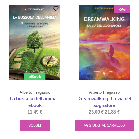
-5%
eBook
Alberto Fragasso
Alberto Fragasso
La bussola dell’anima –
Dreamwalking. La via del
ebook
sognatore
11,49
€
23,00
€
21,85
€
SCEGLI
AGGIUNGI AL CARRELLO