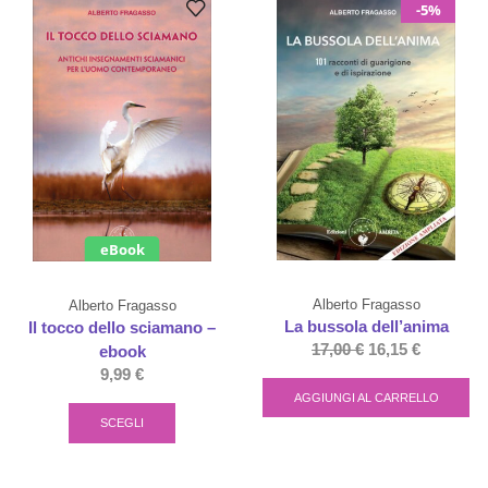
-5%
eBook
Alberto Fragasso
Alberto Fragasso
La bussola dell’anima
Il tocco dello sciamano –
17,00
€
16,15
€
ebook
9,99
€
AGGIUNGI AL CARRELLO
SCEGLI